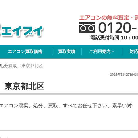
イブイ
エアコン買取価格
買取実績
ご利用案内
対
処分買取、東京都北区
2025年3月27日
公
、東京都北区
エアコン廃棄、処分、買取、すべてお任せ下さい、素早い対