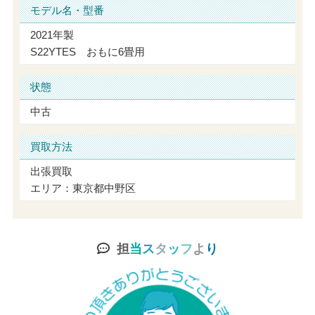
モデル名・型番
2021年製
S22YTES おもに6畳用
状態
中古
買取方法
出張買取
エリア：東京都中野区
担
当
ス
タ
ッ
フ
よ
り