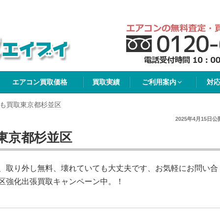
イブイ
エアコン買取価格
買取実績
ご利用案内
対
も買取東京都杉並区
2025年4月15日
公
東京都杉並区
、取り外し無料、壊れていても大丈夫です、お気軽にお問い合
区強化出張買取キャンペーン中。！