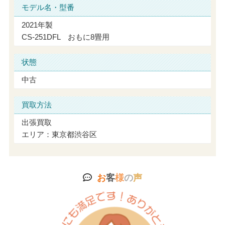
モデル名・型番
2021年製
CS-251DFL おもに8畳用
状態
中古
買取方法
出張買取
エリア：東京都渋谷区
お
客
様
の
声