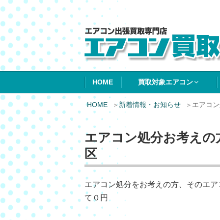
エアコン買取エ
HOME
買取対象エアコン
HOME
新着情報・お知らせ
エアコン
エアコン処分お考えの
区
エアコン処分をお考えの方、そのエア
て０円