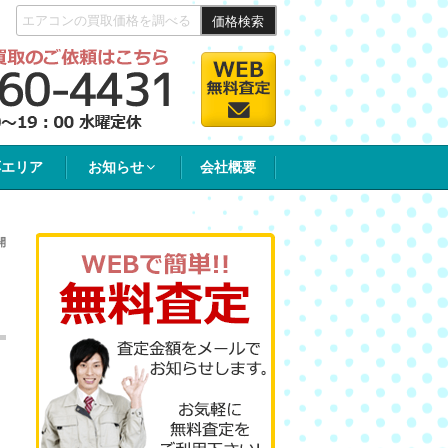
価格検索
応エリア
お知らせ
会社概要
開