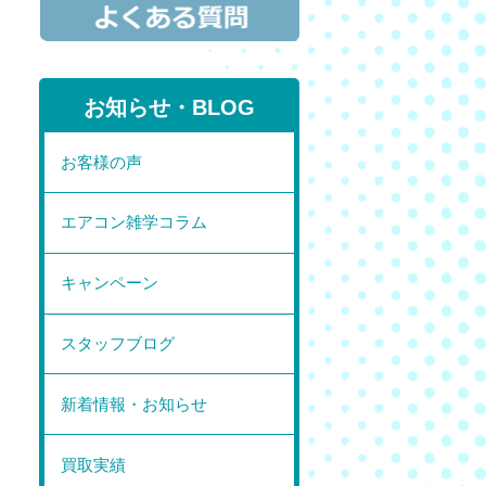
お知らせ・BLOG
お客様の声
エアコン雑学コラム
キャンペーン
スタッフブログ
新着情報・お知らせ
買取実績