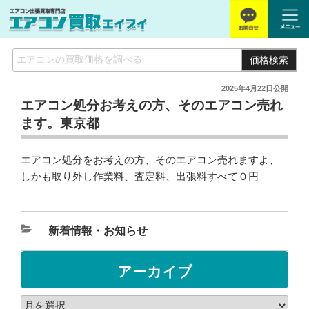
価格検索
2025年4月22日
公開
エアコン処分お考えの方、そのエアコン売れ
ます。東京都
エアコン処分をお考えの方、そのエアコン売れますよ、
しかも取り外し作業料、査定料、出張料すべて０円
新着情報・お知らせ
アーカイブ