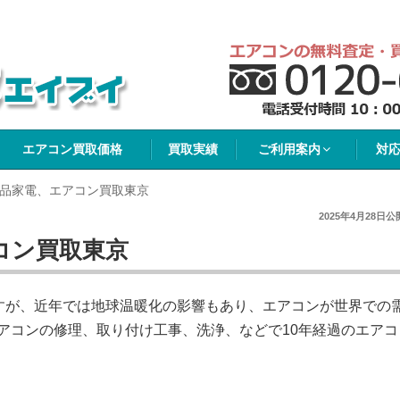
イブイ
エアコン買取価格
買取実績
ご利用案内
対
品家電、エアコン買取東京
2025年4月28日
公
コン買取東京
すが、近年では地球温暖化の影響もあり、エアコンが世界での
アコンの修理、取り付け工事、洗浄、などで10年経過のエアコ