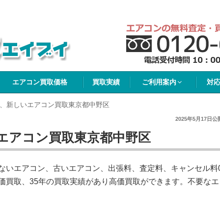
イブイ
エアコン買取価格
買取実績
ご利用案内
対
、新しいエアコン買取東京都中野区
2025年5月17日
公
エアコン買取東京都中野区
ないエアコン、古いエアコン、出張料、査定料、キャンセル料
価買取、35年の買取実績があり高価買取ができます。不要なエ