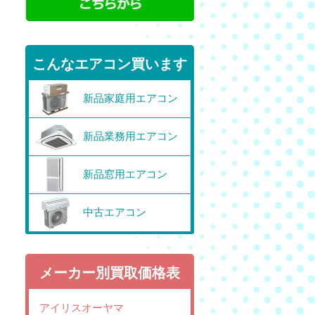
こんなエアコン買います
新品家庭用エアコン
新品業務用エアコン
新品窓用エアコン
中古エアコン
メーカー別買取価格表
アイリスオーヤマ