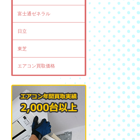
富士通ゼネラル
日立
東芝
エアコン買取価格