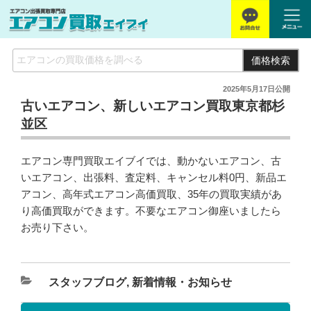
価格検索
2025年5月17日
公開
古いエアコン、新しいエアコン買取東京都杉
並区
エアコン専門買取エイブイでは、動かないエアコン、古
いエアコン、出張料、査定料、キャンセル料0円、新品エ
アコン、高年式エアコン高価買取、35年の買取実績があ
り高価買取ができます。不要なエアコン御座いましたら
お売り下さい。
スタッフブログ
,
新着情報・お知らせ