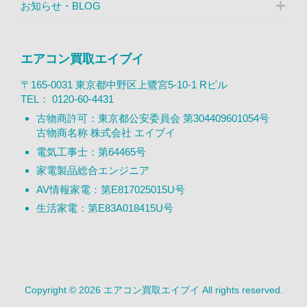
お知らせ・BLOG
エアコン買取エイブイ
〒165-0031 東京都中野区上鷺宮5-10-1 Rビル
TEL：
0120-60-4431
古物商許可：東京都公安委員会 第304409601054号
古物商名称 株式会社 エイブイ
電気工事士：第64465号
家電製品総合エンジニア
AV情報家電：第E817025015U号
生活家電：第E83A018415U号
Copyright © 2026 エアコン買取エイブイ All rights reserved.