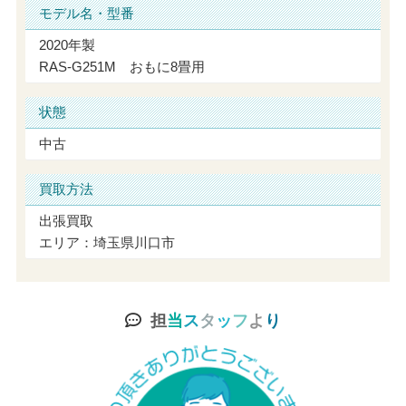
モデル名・型番
2020年製
RAS-G251M おもに8畳用
状態
中古
買取方法
出張買取
エリア：埼玉県川口市
担
当
ス
タ
ッ
フ
よ
り