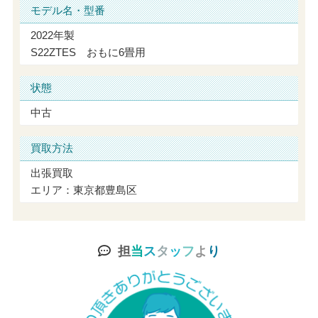
モデル名・型番
2022年製
S22ZTES おもに6畳用
状態
中古
買取方法
出張買取
エリア：東京都豊島区
担
当
ス
タ
ッ
フ
よ
り