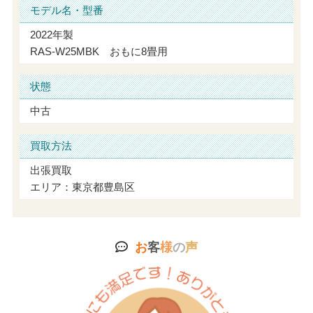
モデル名・型番
2022年製
RAS-W25MBK おもに8畳用
状態
中古
買取方法
出張買取
エリア：東京都豊島区
お
客
様
の
声