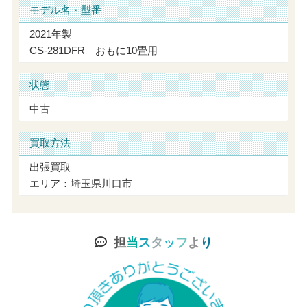
モデル名・型番
2021年製
CS-281DFR おもに10畳用
状態
中古
買取方法
出張買取
エリア：埼玉県川口市
担
当
ス
タ
ッ
フ
よ
り