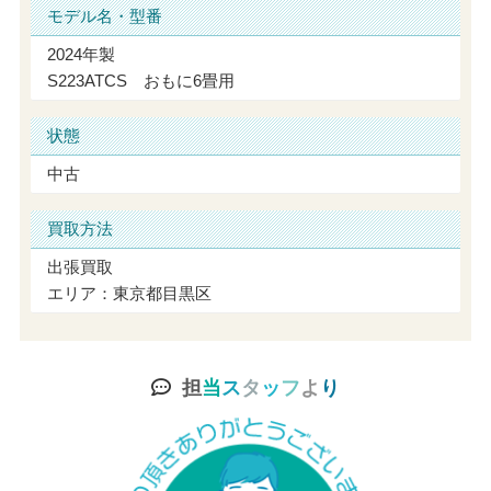
モデル名・型番
2024年製
S223ATCS おもに6畳用
状態
中古
買取方法
出張買取
エリア：東京都目黒区
担
当
ス
タ
ッ
フ
よ
り