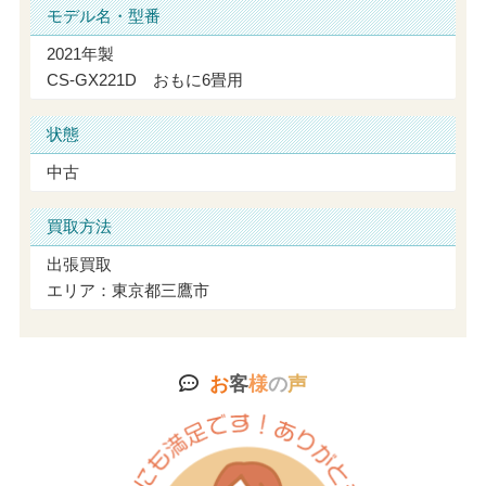
モデル名・型番
2021年製
CS-GX221D おもに6畳用
状態
中古
買取方法
出張買取
エリア：東京都三鷹市
お
客
様
の
声