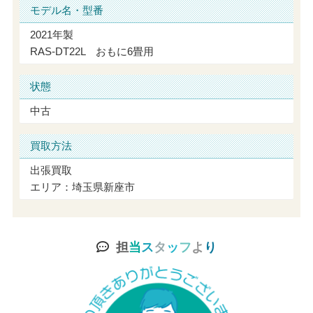
モデル名・型番
2021年製
RAS-DT22L おもに6畳用
状態
中古
買取方法
出張買取
エリア：埼玉県新座市
担
当
ス
タ
ッ
フ
よ
り