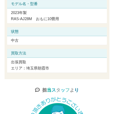
モデル名・型番
2023年製
RAS-AJ28M おもに10畳用
状態
中古
買取方法
出張買取
エリア：埼玉県朝霞市
担
当
ス
タ
ッ
フ
よ
り