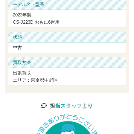
モデル名・型番
2023年製
CS-J223D おもに6畳用
状態
中古
買取方法
出張買取
エリア：東京都中野区
担
当
ス
タ
ッ
フ
よ
り