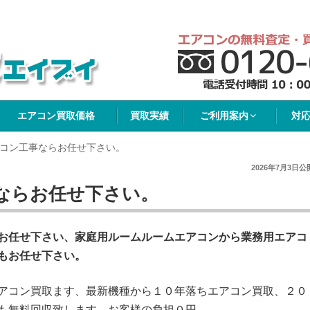
イブイ
エアコン買取価格
買取実績
ご利用案内
対
コン工事ならお任せ下さい。
2026年7月3日
公
ならお任せ下さい。
お任せ下さい、家庭用ルームルームエアコンから業務用エアコ
もお任せ下さい。
アコン買取ます、最新機種から１０年落ちエアコン買取、２０
も無料回収致します。お客様の負担０円