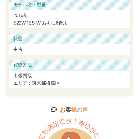
モデル名・型番
2019年
S22WTES-W おもに6畳用
状態
中古
買取方法
出張買取
エリア：東京都板橋区
お
客
様
の
声