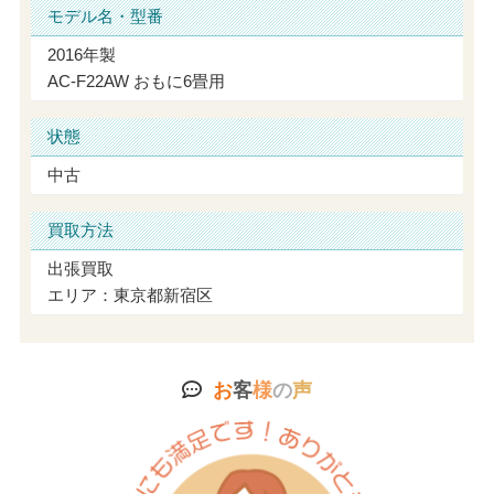
モデル名・型番
2016年製
AC-F22AW おもに6畳用
状態
中古
買取方法
出張買取
エリア：東京都新宿区
お
客
様
の
声