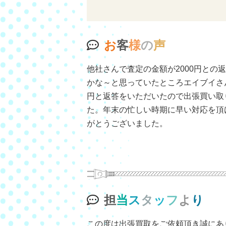
お
客
様
の
声
他社さんで査定の金額が2000円との
かな～と思っていたところエイブイさん
円と返答をいただいたので出張買い取
た。年末の忙しい時期に早い対応を頂
がとうございました。
担
当
ス
タ
ッ
フ
よ
り
この度は出張買取をご依頼頂き誠にあ