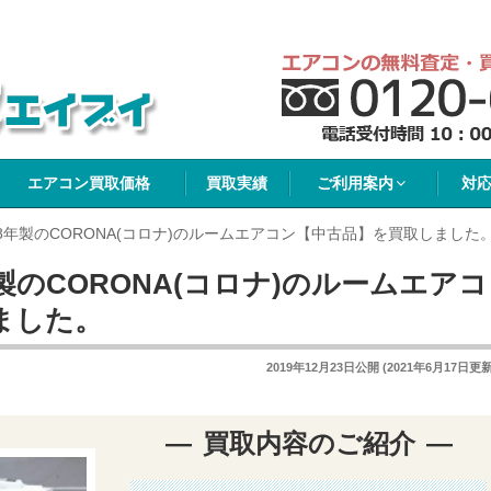
イブイ
エアコン買取価格
買取実績
ご利用案内
対
8年製のCORONA(コロナ)のルームエアコン【中古品】を買取しました
製のCORONA(コロナ)のルームエアコ
ました。
2019年12月23日
公開 (
2021年6月17日
更新
買取内容のご紹介