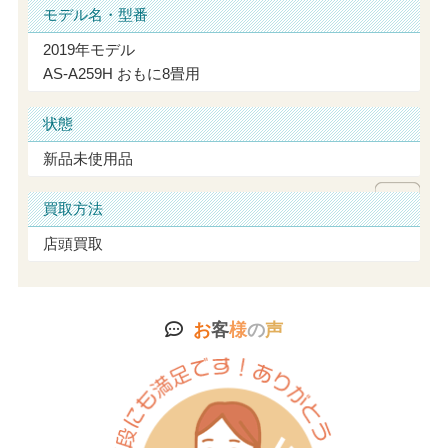
モデル名・型番
2019年モデル
AS-A259H おもに8畳用
状態
新品未使用品
買取方法
店頭買取
お
客
様
の
声