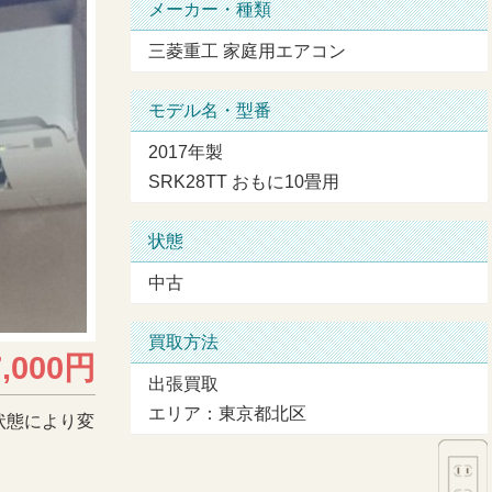
メーカー・種類
三菱重工 家庭用エアコン
モデル名・型番
2017年製
SRK28TT おもに10畳用
状態
中古
買取方法
7,000円
出張買取
エリア：東京都北区
状態により変