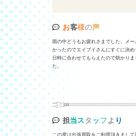
お
客
様
の
声
雨の中どうもお疲れさまでした。メー
かったのでエイブイさんにすぐに決め
日時に合わせてもらえたので助かりま
た。
担
当
ス
タ
ッ
フ
よ
り
この度は出張買取をご利用頂きまして