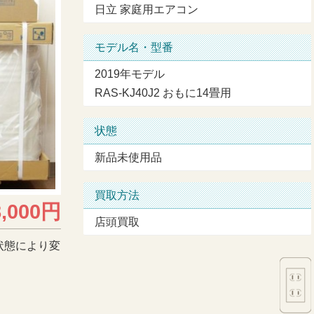
日立 家庭用エアコン
モデル名・型番
2019年モデル
RAS-KJ40J2 おもに14畳用
状態
新品未使用品
買取方法
8,000円
店頭買取
状態により変