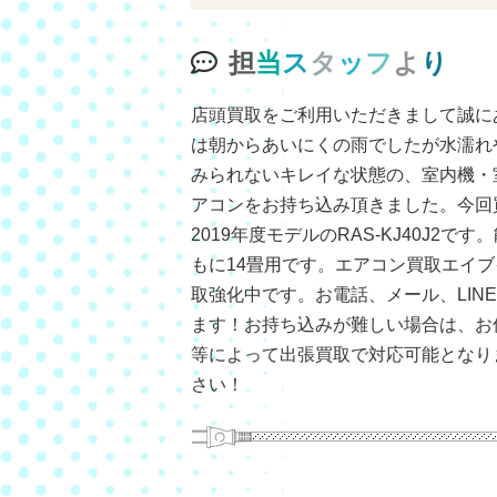
担
当
ス
タ
ッ
フ
よ
り
店頭買取をご利用いただきまして誠に
は朝からあいにくの雨でしたが水濡れ
みられないキレイな状態の、室内機・
アコンをお持ち込み頂きました。今回
2019年度モデルのRAS-KJ40J2で
もに14畳用です。エアコン買取エイ
取強化中です。お電話、メール、LIN
ます！お持ち込みが難しい場合は、お
等によって出張買取で対応可能となり
さい！