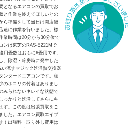
要となるエアコンの買取でお
取と作業を終えてほしいとの
から準備をして当日は開店後
迅速に作業を行いました。標
業時間は20分から30分位で
は東芝のRAS-E221Mで
Wで適用畳数はおもに6畳用です。
し、除湿・冷房時に発生した
洗い流すマジック洗浄熱交換器
タンダードエアコンです。寝
少のホコリの付着はありまし
のみられないキレイな状態で
しっかりと洗浄してさらにキ
ます。この度は出張買取をご
ました。エアコン買取エイブ
す！出張料・取り外し費用は