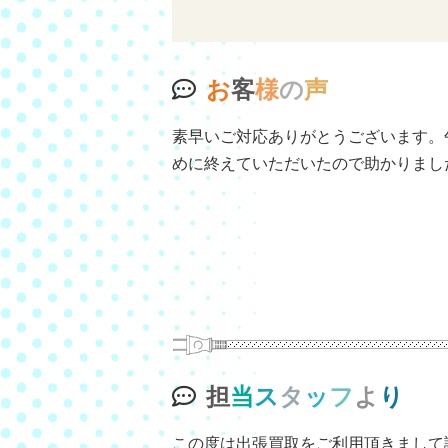
お
客
様
の
声
素早いご対応ありがとうございます。
めに終えていただいたので助かりまし
担
当
ス
タ
ッ
フ
よ
り
この度は出張買取をご利用頂きまして