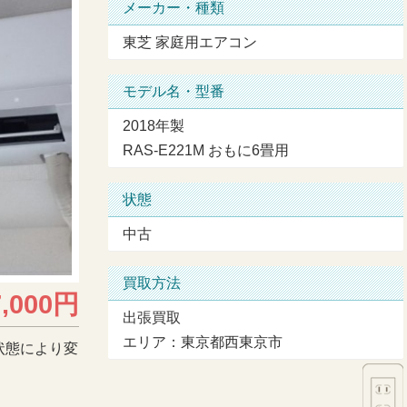
メーカー・種類
東芝 家庭用エアコン
モデル名・型番
2018年製
RAS-E221M おもに6畳用
状態
中古
買取方法
7,000円
出張買取
エリア：東京都西東京市
状態により変