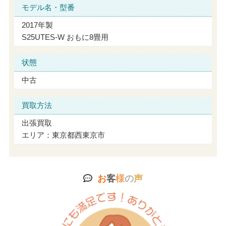
モデル名・型番
2017年製
S25UTES-W おもに8畳用
状態
中古
買取方法
出張買取
エリア：東京都西東京市
お
客
様
の
声