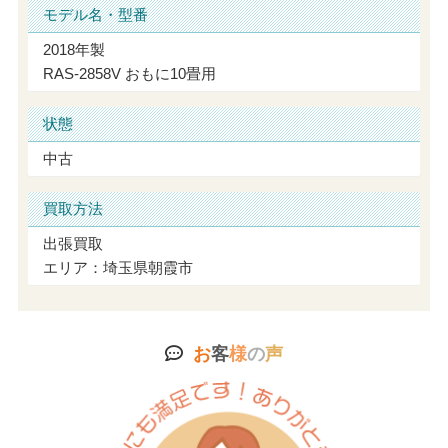
モデル名・型番
2018年製
RAS-2858V おもに10畳用
状態
中古
買取方法
出張買取
エリア：埼玉県朝霞市
お
客
様
の
声