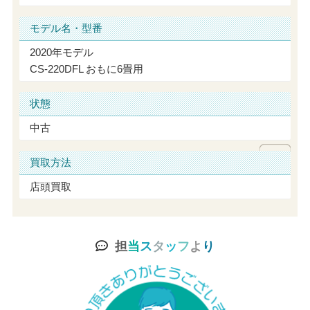
モデル名・型番
2020年モデル
CS-220DFL おもに6畳用
状態
中古
買取方法
店頭買取
担
当
ス
タ
ッ
フ
よ
り