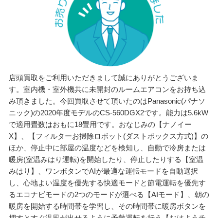
店頭買取をご利用いただきまして誠にありがとうございま
す。室内機・室外機共に未開封のルームエアコンをお持ち込
み頂きました。今回買取させて頂いたのはPanasonic(パナソ
ニック)の2020年度モデルのCS-560DGX2です。能力は5.6kW
で適用畳数はおもに18畳用です。おなじみの【ナノイー
X】、【フィルターお掃除ロボット(ダストボックス方式)】の
ほか、停止中に部屋の温度などを検知し、自動で冷房または
暖房(室温みはり運転)を開始したり、停止したりする【室温
みはり】、ワンボタンでAIが最適な運転モードを自動選択
し、心地よい温度を優先する快適モードと節電運転を優先す
るエコナビモードの2つのモードが選べる【AIモード】、朝の
暖房を開始する時間帯を学習し、その時間帯に暖房ボタンを
押すとすぐ温風が出せるように予熱運転を行う【おはようチ