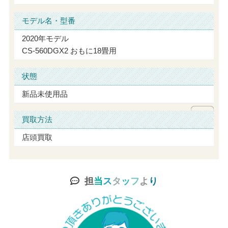
モデル名・型番
2020年モデル
CS-560DGX2 おもに18畳用
状態
新品未使用品
買取方法
店頭買取
担
当
ス
タ
ッ
フ
よ
り