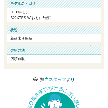
モデル名・型番
2020年モデル
S22XTES-W おもに6畳用
状態
新品未使用品
買取方法
店頭買取
担
当
ス
タ
ッ
フ
よ
り