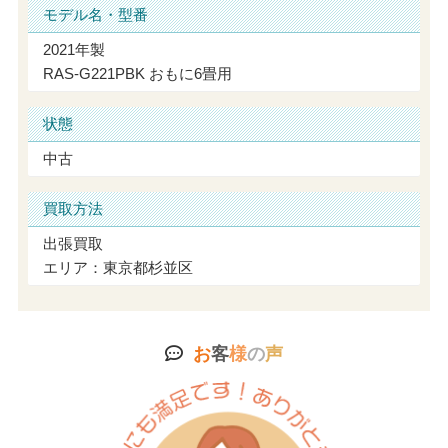
モデル名・型番
2021年製
RAS-G221PBK おもに6畳用
状態
中古
買取方法
出張買取
エリア：東京都杉並区
お
客
様
の
声