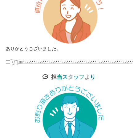
ありがとうございました。
担
当
ス
タ
ッ
フ
よ
り