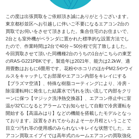
この度は出張買取をご依頼頂き誠にありがとうございます。
東京都杉並区へお引越しに伴いご不要になるエアコン2台の
買取でお伺いをさせて頂きました。集合住宅のお住まいで、
2台とも室外機がベランダに置かれた標準的な設置方法でし
たので、作業時間は2台で40分～50分程で完了致しました。
今回買取させて頂いた同機種2台のうちの1台がこちらの東芝
のRAS-G221PBKです。製造年は2021年、能力は2.2kW、適
用畳数はおもに6畳用です。花粉やホコリのほかPM2.5やウイ
ルスをキャッチしてお部屋やエアコン内部をキレイにする
【プラズマ空清】、特殊な樹脂コーティングにより、冷房・
除湿運転時に発生した結露水で汚れを洗い流して内部をクリ
ーンに保つ【マジック洗浄熱交換器】、エアコン停止中に室
温が32℃になるとアラームでお知らせして自動で冷房運転を
開始する【高温みはり】などの機能を搭載したモデルとなっ
ております。設置をされてからおよそ一か月程ということで
目立つ汚れ等の使用感のみられないキレイな状態でした。エ
アコン買取エイブイでは高年式のルームエアコンの買取強化