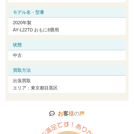
モデル名・型番
2020年製
AY-L22TD おもに6畳用
状態
中古
買取方法
出張買取
エリア：東京都目黒区
お
客
様
の
声