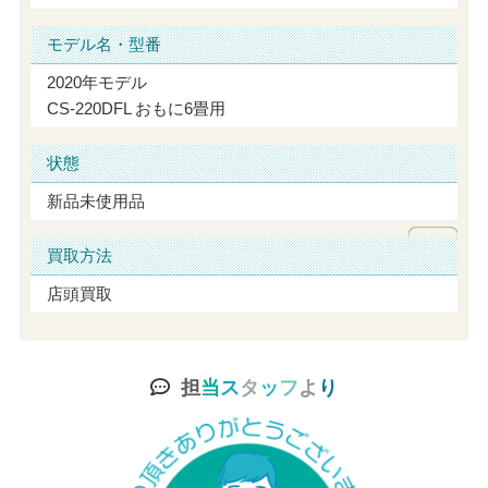
モデル名・型番
2020年モデル
CS-220DFL おもに6畳用
状態
新品未使用品
買取方法
店頭買取
担
当
ス
タ
ッ
フ
よ
り