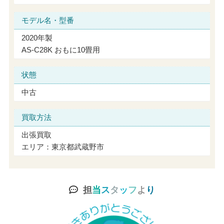
モデル名・型番
2020年製
AS-C28K おもに10畳用
状態
中古
買取方法
出張買取
エリア：東京都武蔵野市
担
当
ス
タ
ッ
フ
よ
り