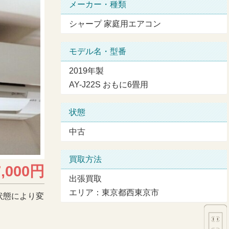
メーカー・種類
シャープ 家庭用エアコン
モデル名・型番
2019年製
AY-J22S おもに6畳用
状態
中古
買取方法
7,000円
出張買取
エリア：東京都西東京市
状態により変