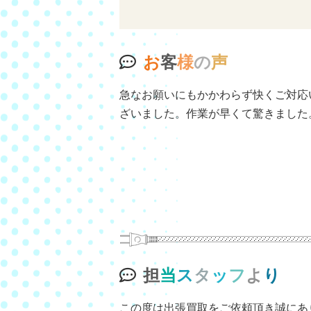
お
客
様
の
声
急なお願いにもかかわらず快くご対応
ざいました。作業が早くて驚きました
担
当
ス
タ
ッ
フ
よ
り
この度は出張買取をご依頼頂き誠にあ