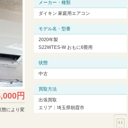
メーカー・種類
ダイキン 家庭用エアコン
モデル名・型番
2020年製
S22WTES-W おもに6畳用
状態
中古
買取方法
6,000円
出張買取
エリア：埼玉県朝霞市
状態により変