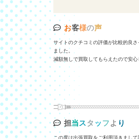
お
客
様
の
声
サイトのクチコミの評価が比較的良さ
ました。
減額無しで買取してもらえたので安心
担
当
ス
タ
ッ
フ
よ
り
この度は出張買取をご利用頂きまして