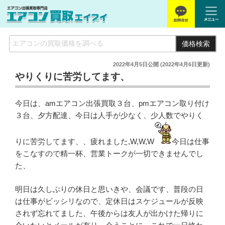
価格検索
2022年4月5日
公開 (
2022年4月6日
更新)
やりくりに苦労してます、
今日は、amエアコン出張買取３台、pmエアコン取り付け
３台、夕方配達、今日は人手が少なく、少人数でやりく
りに苦労してます、、疲れました,W,W,W
今日は仕事
をこなすので精一杯、営業トークが一切できませんでし
た、
明日は久しぶりの休日と思いきや、会議です、普段の日
は仕事がビッシリなので、定休日はスケジュールが反映
されず忘れてました、午後からは友人が出かけた帰りに