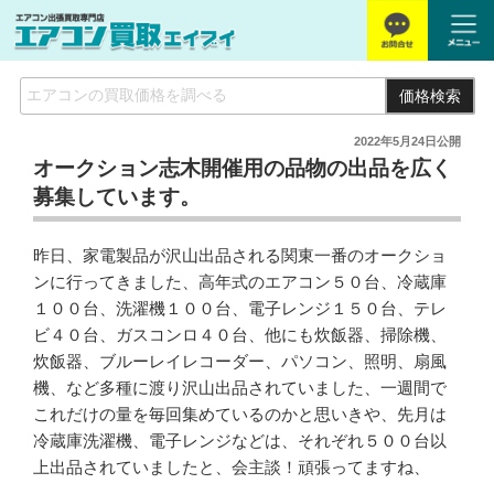
価格検索
2022年5月24日
公開
オークション志木開催用の品物の出品を広く
募集しています。
昨日、家電製品が沢山出品される関東一番のオークショ
ンに行ってきました、高年式のエアコン５０台、冷蔵庫
１００台、洗濯機１００台、電子レンジ１５０台、テレ
ビ４０台、ガスコンロ４０台、他にも炊飯器、掃除機、
炊飯器、ブルーレイレコーダー、パソコン、照明、扇風
機、など多種に渡り沢山出品されていました、一週間で
これだけの量を毎回集めているのかと思いきや、先月は
冷蔵庫洗濯機、電子レンジなどは、それぞれ５００台以
上出品されていましたと、会主談！頑張ってますね、