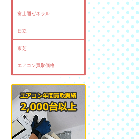
富士通ゼネラル
日立
東芝
エアコン買取価格
し