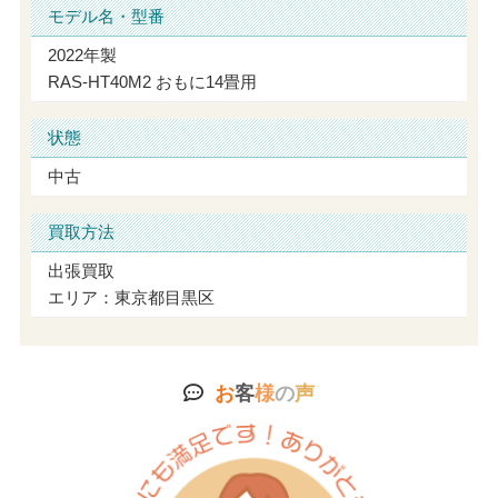
モデル名・型番
2022年製
RAS-HT40M2 おもに14畳用
状態
中古
買取方法
出張買取
エリア：東京都目黒区
お
客
様
の
声