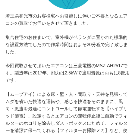
埼玉県和光市のお客様宅へお引越しに伴いご不要となるエア
コンの買取でお伺いをさせて頂きました。
集合住宅のお住まいで、室外機がベランダに置かれた標準的
な設置方法でしたので作業時間はおよそ20分程で完了致しま
した。
今回買取させて頂いたエアコンは三菱電機のMSZ-AH2517で
す。製造年は2017年、能力は2.5kWで適用畳数はおもに8畳用
です。
【ムーブアイ】による床・壁・人・間取り・天井を見張って
ムダを省いた快適な運転や、感じる快適をそのままに、風
向・風速を最適にコントロールして節電運転する【ハイブリ
ッド節電】、設定するとエアコンの運転停止後に自動でフィ
ルターのホコリを除去しダストボックスにためて、フィルタ
ーを清潔に保ってくれる【フィルターお掃除メカ】など、便