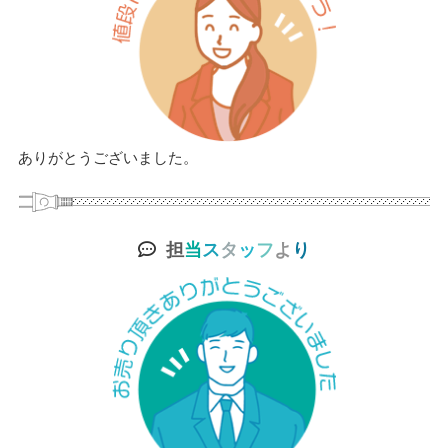
ありがとうございました。
担
当
ス
タ
ッ
フ
よ
り