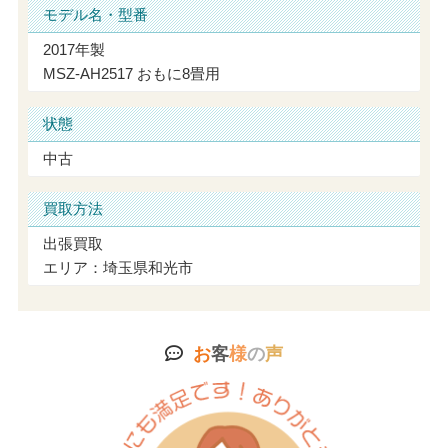
モデル名・型番
2017年製
MSZ-AH2517 おもに8畳用
状態
中古
買取方法
出張買取
エリア：埼玉県和光市
お
客
様
の
声