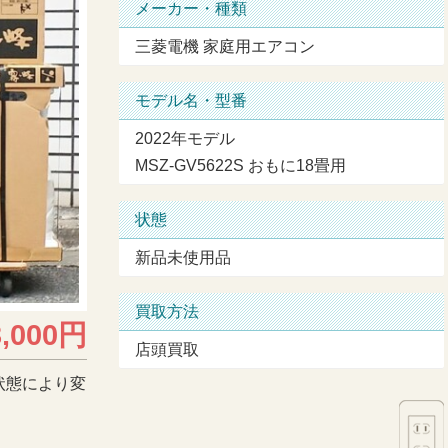
メーカー・種類
三菱電機 家庭用エアコン
モデル名・型番
2022年モデル
MSZ-GV5622S おもに18畳用
状態
新品未使用品
買取方法
3,000円
店頭買取
状態により変