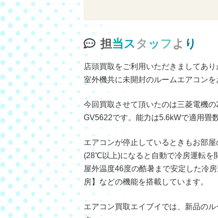
担
当
ス
タ
ッ
フ
よ
り
店頭買取をご利用いただきましてあり
室外機共に未開封のルームエアコンを
今回買取させて頂いたのは三菱電機の20
GV5622です。能力は5.6kWで適用
エアコンが停止しているときもお部屋
(28℃以上)になると自動で冷房運転
屋外温度46度の酷暑まで安定した冷房
房】などの機能を搭載しています。
エアコン買取エイブイでは、新品のル