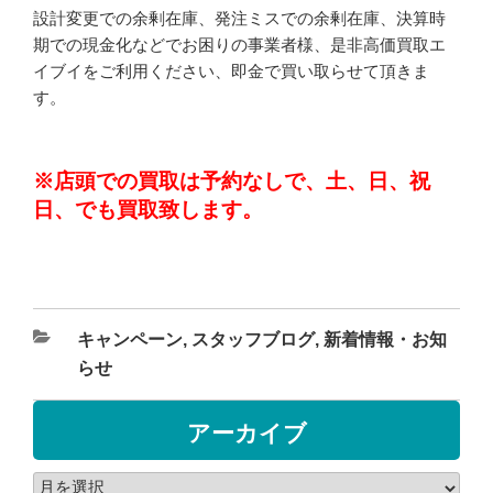
設計変更での余剰在庫、発注ミスでの余剰在庫、決算時
期での現金化などでお困りの事業者様、是非高価買取エ
イブイをご利用ください、即金で買い取らせて頂きま
す。
※店頭での買取は予約なしで、土、日、祝
日、でも買取致します。
キャンペーン
,
スタッフブログ
,
新着情報・お知
らせ
アーカイブ