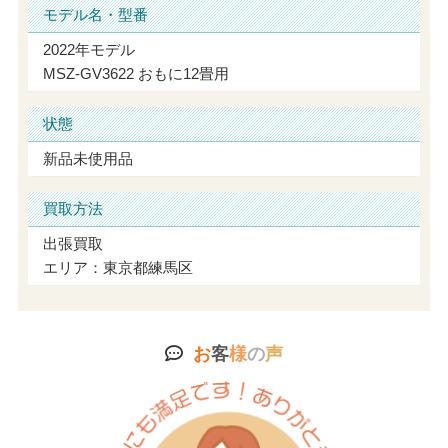
モデル名・型番
2022年モデル
MSZ-GV3622 おもに12畳用
状態
新品未使用品
買取方法
出張買取
エリア：東京都練馬区
お
客
様
の
声