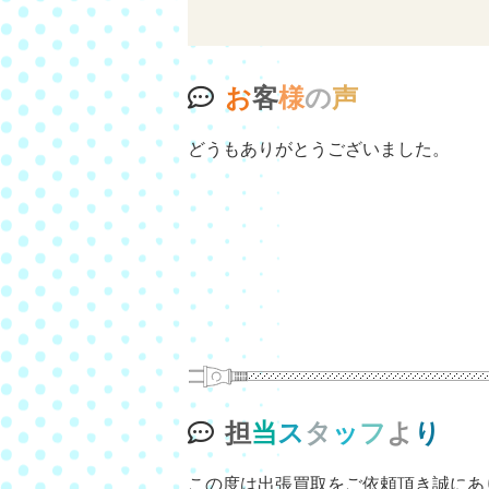
お
客
様
の
声
どうもありがとうございました。
担
当
ス
タ
ッ
フ
よ
り
この度は出張買取をご依頼頂き誠にあ