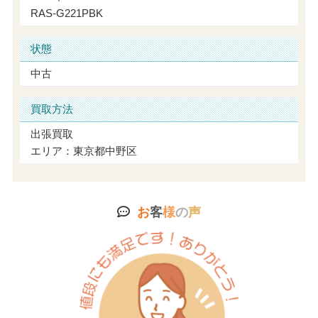
RAS-G221PBK
状態
中古
買取方法
出張買取
エリア：東京都中野区
お
客
様
の
声