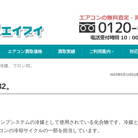
イブイ
エアコン買取価格
買取実績
ご利用案内
対
冷媒、フロン32。
2023年5月14日
公
2。
熱ポンプシステムの冷媒として使用されている化合物です。冷媒
コンの冷却サイクルの一部を担当しています。