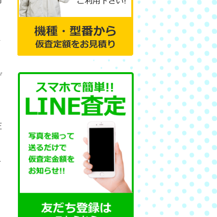
ま
デ
圧
イ