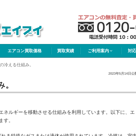
イブイ
エアコン買取価格
買取実績
ご利用案内
対
の冷える仕組み。
2023年5月14日
公
み。
エネルギーを移動させる仕組みを利用しています。以下に、エ
ます。
呼ばれる特殊なガスまたは液体が使用されています。冷媒は、室