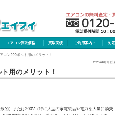
イブイ
エアコン買取価格
買取実績
ご利用案内
対
アコン200ボルト用のメリット！
2023年6月7日
公
ルト用のメリット！
。
一般的）または200V（特に大型の家電製品や電力を大量に消費